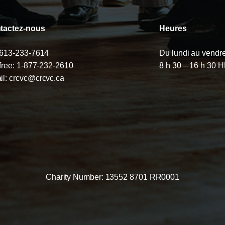
tactez-nous
Heures
613-233-7614
Du lundi au vendr
 free:
1-877-232-2610
8 h 30 – 16 h 30 
il:
crcvc@crcvc.ca
Charity Number: 13552 8701 RR0001