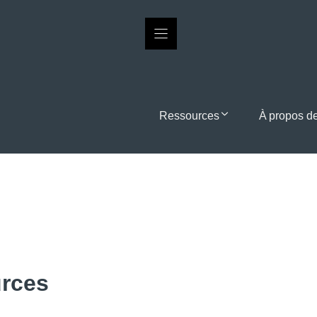
Ressources
À propos d
urces