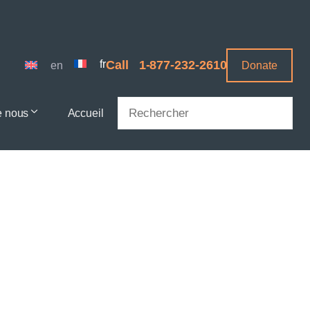
fr
Call
1-877-232-2610
en
Donate
Search
e nous
Accueil